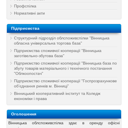
Профспілка
Нормативні акти
Підприємства
Структурний підрозділ облспоживспілки "Вінницька
обласна універсальна торгова база"
Підприємства споживчої кооперації "Вінницька
заготівельно-збутова база"
Підприємство споживчої кооперації "Вінницька база по
збуту товарів матеріального і технічного постачання
"Облкоопостач"
Підприємство споживчої кооперації "Госпрозрахункове
об’єднання ринків м. Вінниці”
Вінницький кооперативний інститут та Коледж
економіки і права
Оголошення
Вінницька облспоживспілка здає в оренду офісні