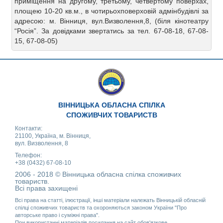
приміщення на другому, третьому, четвертому поверхах,
площею 10-20 кв.м., в чотирьохповерховій адмінбудівлі за
адресою: м. Вінниця, вул.Визволення,8, (біля кінотеатру
“Росія”. За довідками звертатись за тел. 67-08-18, 67-08-
15, 67-08-05)
ВІННИЦЬКА ОБЛАСНА СПІЛКА
СПОЖИВЧИХ ТОВАРИСТВ
Контакти:
21100, Україна, м. Вінниця,
вул. Визволення, 8
Телефон:
+38 (0432) 67-08-10
2006 - 2018 © Вінницька обласна спілка споживчих
товариств.
Всі права захищені
Всі права на статті, ілюстрації, інші матеріали належать Вінницькій обласній
спілці споживчих товариств та охороняються законом України "Про
авторське право і суміжні права".
При використанні матеріалів посилання на сайт обов'язкове.