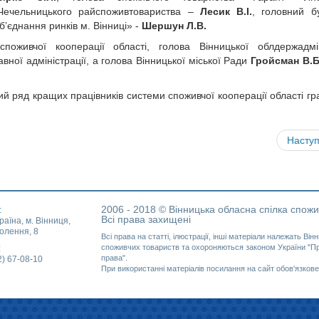
Чечельницького райспоживтовариства –
Лесик В.І.
, головний б
’єднання ринків м. Вінниці» -
Шершун Л.В.
оживчої кооперації області, голова Вінницької облдержадміні
ної адміністрації, а голова Вінницької міської Ради
Гройсман В.Б
ий ряд кращих працівників системи споживчої кооперації області г
Насту
2006 - 2018 © Вінницька обласна спілка спожи
:
Всі права захищені
раїна, м. Вінниця,
олення, 8
Всі права на статті, ілюстрації, інші матеріали належать Вінн
споживчих товариств та охороняються законом України "Про
:
права".
2) 67-08-10
При використанні матеріалів посилання на сайт обов'язкове