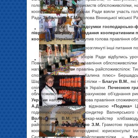
головні бухгалтера підприємств облспоживспілки, на
кооперації області. В зборах Ради взяли участь го
Ради
Заболотний Г.М.
, голова Вінницької міської Р
З доповіддю:
«Про підсумки господарсько-фі
півріччя 2009 року та завдання кооперативним п
кооперації України»
виступив голова правління об
На зборах Ради були розглянуті інші питання по
Після проведення зборів Ради відбулись уроч
Поважні гості та голова правління облспоживспілк
нагороджених голови правлінь райспоживспілок: Ти
споживчого товариства «Калина плюс» Бершадс
Шаргородської райспоживспілки –
Благун В.М.
, як
спілки споживчих товариств України.
Почесною гра
облспоживспілки «Госпрозрахункове об’єднання рин
України
нагороджений голова правління споживчого
А.Д.
; почесною трудовою відзнакою
«Подяка»
Це
годинника нагороджені: кондитер Вапнярського 
Волошинюк В.М.
та пекар-майстер хлібзаводу
райспоживспілки –
Попенко З.М.
Грамотою правлінн
кооперації України нагороджені: юрисконсульт Іл
Селище Тиврівської райспоживспілки –
Куд