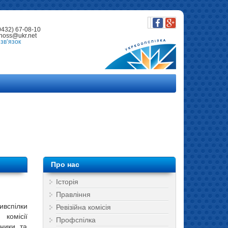
0432) 67-08-10
noss@ukr.net
зв’язок
Про нас
Історія
Правління
ивспілки
Ревізійна комісія
комісії
Профспілка
вники та