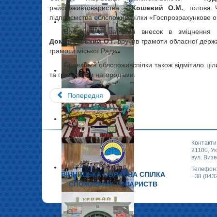
райспоживтовариства –
Кошевий О.М.
, голова 
підприємства облспоживспілки «Госпрозрахункове об
Враховуючи вагомий внесок в зміцнення сп
Домбровський О.Г.
вручив грамоти обласної держав
грамоти міської Ради.
Правління облспоживспілки також відмітило ціл
та грошовими нагородами.
Попередня
Контакти
21100, Ук
вул. Визв
Телефон
ВІННИЦЬКА ОБЛАСНА СПІЛКА
+38 (043
СПОЖИВЧИХ ТОВАРИСТВ