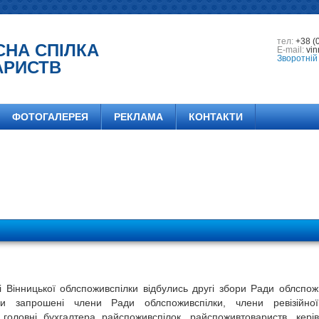
тел:
+38 (
СНА СПІЛКА
E-mail:
vin
Зворотній 
АРИСТВ
ФОТОГАЛЕРЕЯ
РЕКЛАМА
КОНТАКТИ
 Вінницької облспоживспілки відбулись другі збори Ради облспож
 запрошені члени Ради облспоживспілки, члени ревізійної 
, головні бухгалтера райспоживспілок, райспоживтовариств, кері