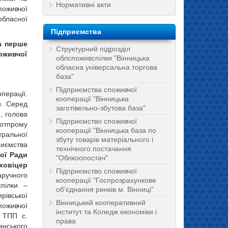
Нормативні акти
поживчої
обласної
Підприємства
а перше
Структурний підрозділ
поживчої
облспоживспілки "Вінницька
обласна універсальна торгова
база"
Підприємства споживчої
перації.
кооперації "Вінницька
и. Серед
заготівельно-збутова база"
.
, голова
Підприємство споживчої
отпрому
кооперації "Вінницька база по
ральної
збуту товарів матеріального і
риємства
технічного постачання
ої Ради
"Облкоопостач"
ховіцер
Підприємство споживчої
ручного
кооперації "Госпрозрахункове
спілки –
об’єднання ринків м. Вінниці”
івської
Вінницький кооперативний
поживчої
інститут та Коледж економіки і
 ТПП с.
права
нського