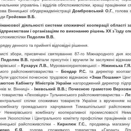
чальники управлінь і відділів облспоживспілки, кращі працівники с
лова Вінницької облдержадміністрації
Домбровський О.Г.
, голова 
ади
Гройсман В.Б
.
нансової діяльності системи споживчої кооперації області з
ідприємствам і організаціям по виконанню рішень ХХ з`їзду с
лспоживспілки
Подолян В.В.
рядку денного та прийняті відповідні рішення.
исті збори, присвячені святкуванню 87-го Міжнародного дня коо
и
Подолян В.В.
привітали присутніх і вручили їм заслужені відзнак
врівської –
Кухарук Л.В.
, Мурованокуриловецької –
Ніжинська Г.Я
ького райспоживтовариства –
Бондар Р.С.
та директор коопзаг
і були удостоєні почесною трудовою відзнакою
«Знак Пошани»
Цент
мотою Кабінету Міністрів України
нагороджений директор підп
ків м. Вінниці» -
Іжевський В.В.; Почесною грамотою Верховн
 товариства «Леховіцер» Тульчинського райспоживтовариства –
Ле
нтральної спілки споживчих товариств України з врученням на
комбінату громадського харчування Томашпільської райспожив
 Немирівського комбінату кооперативної промисловості Немир
я Укоопспілки і Центрального комітету профспілки працівників с
лінецької райспоживспілки -
Кирилюк Г.С.
, продавець магазину
ирко Є.Я.
, голова споживчого товариства «Гарант» Літи