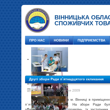
ВІННИЦЬКА ОБЛА
СПОЖИВЧИХ ТОВ
ПРО НАС
НОВИНИ
ПІДПРИЄМСТВА
Другі збори Ради п`ятнадцятого скликання
Опубліковано: 02 липня 2009
2 липня 2009 року
в м. Вінниці в приміщенні
п`ятнадцятого скликання. На збори Ради були
облспоживспілки, голови правлінь, їх заступники