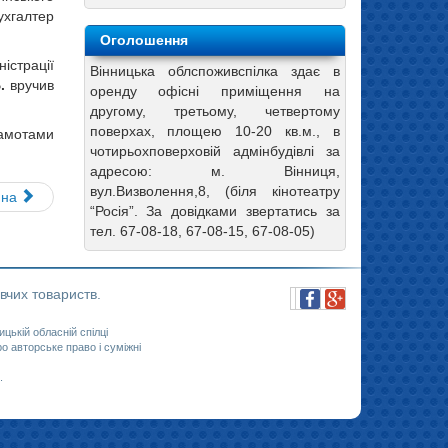
ухгалтер
Оголошення
страції
Вінницька облспоживспілка здає в
.
вручив
оренду офісні приміщення на
другому, третьому, четвертому
поверхах, площею 10-20 кв.м., в
рамотами
чотирьохповерховій адмінбудівлі за
адресою: м. Вінниця,
вул.Визволення,8, (біля кінотеатру
пна
“Росія”. За довідками звертатись за
тел. 67-08-18, 67-08-15, 67-08-05)
вчих товариств.
ицькій обласній спілці
 авторське право і суміжні
.