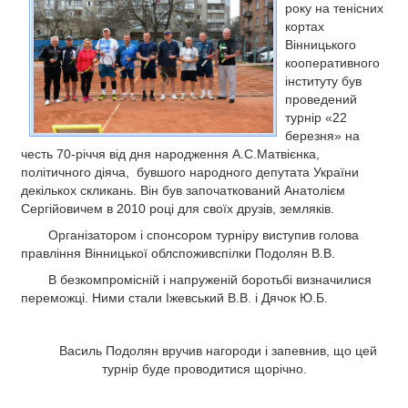
року на тенісних
РЕКЛАМА
кортах
КОНТАКТИ
Вінницького
кооперативного
інституту був
проведений
турнір «22
березня» на
честь 70-річчя від дня народження А.С.Матвієнка,
політичного діяча, бувшого народного депутата України
декількох скликань. Він був започаткований Анатолієм
Сергійовичем в 2010 році для своїх друзів, земляків.
Організатором і спонсором турніру виступив голова
правління Вінницької облспоживспілки Подолян В.В.
В безкомпромісній і напруженій боротьбі визначилися
переможці. Ними стали Іжевський В.В. і Дячок Ю.Б.
Василь Подолян вручив нагороди і запевнив, що цей
турнір буде проводитися щорічно.