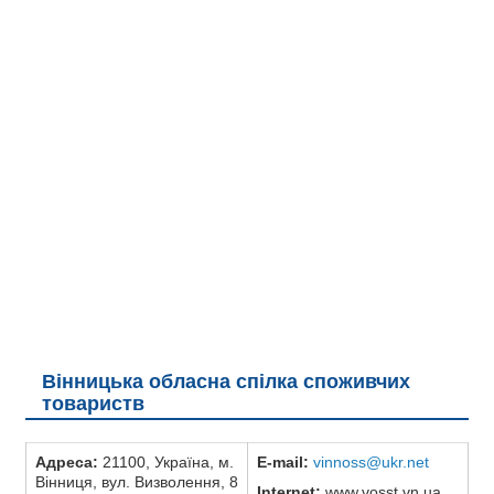
РЕКЛАМА
КОНТАКТИ
Вінницька обласна спілка споживчих
товариств
Адреса:
21100, Україна, м.
E-mail:
vinnoss@ukr.net
Вінниця, вул. Визволення, 8
Internet:
www.vosst.vn.ua