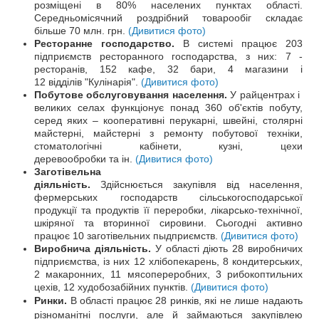
розміщені в 80% населених пунктах області.
Середньомісячний роздрібний товарообіг складає
більше 70 млн. грн.
(Дивитися фото)
Ресторанне господарство.
В системі працює 203
підприємств ресторанного господарства, з них: 7 -
ресторанів, 152 кафе, 32 бари, 4 магазини і
12 відділів "Кулінарія".
(Дивитися фото)
Побутове обслуговування населення.
У райцентрах і
великих селах функціонує понад 360 об'єктів побуту,
серед яких – кооперативні перукарні, швейні, столярні
майстерні, майстерні з ремонту побутової техніки,
стоматологічні кабінети, кузні, цехи
деревообробки та ін.
(Дивитися фото)
Заготівельна
діяльність.
Здійснюється закупівля від населення,
фермерських господарств сільськогосподарської
продукції та продуктів її переробки, лікарсько-технічної,
шкіряної та вторинної сировини. Сьогодні активно
працює 10 заготівельних пыдприємств.
(Дивитися фото)
Виробнича діяльність.
У області діють 28 виробничих
підприємства, із них 12 хлібопекарень, 8 кондитерських,
2 макаронних, 11 мясопереробних, 3 рибокоптильних
цехів, 12 худобозабійних пунктів.
(Дивитися фото)
Ринки.
В області працює 28 ринків, які не лише надають
різноманітні послуги, але й займаються закупівлею