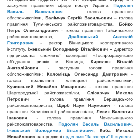
заслужені працівники сфери послуг України:
Подолян
Василь Васильович
– голова правління
облспоживспілки,
Балімчук Сергій Васильович
– голова
правління Тульчинського райспоживтовариства,
Бойко
Петро Олександрович
- голова правління Гайсинського
райспоживтовариства,
Драбовський Анатолій
Григорович
- ректор Вінницького кооперативного
інституту,
Іжевський Володимир Віталійович
– директор
підприємства споживчої кооперації «Госпрозрахункове
об'єднання ринків м. Вінниці»,
Кирилюк Віталій
Анатолійович
- заступник голови правління
облспоживспілки;
Коломієць Олександр Дмитрович
-
голова пралвління Іллінецької райспоживспілки,
Кучинський Михайло Макарович
- голова правління
Шаргородської райспоживспілки,
Слісарчук Микола
Петрович
- голова правління Бершадського
райспоживтовариства;
Щерб Наум Наумович
- голова
правління Калинівської райспоживспілки,
Лесик Валентин
Іванович
- голова правління Чечельницького
райспоживтовариства.
Подолян Василь Васильович
,
Іжевський Володимир Віталійович
, Коба Микола
Михайлович
нагороджені
орденами "За заслуги" II ступеня
.