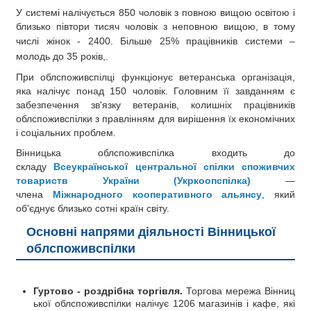
У системі налічується 850 чоловік з повною вищою освітою і
близько півтори тисяч чоловік з неповною вищою, в тому
числі
жінок - 2400.
Більше 25%
працівників системи –
молодь до 35
років,.
При облспоживспілці функціонує ветеранська організація,
яка налічує понад 150 чоловік. Головним її завданням є
забезпечення зв'язку ветеранів, колишніх працівників
облспоживспілки з правлінням для вирішення їх економічних
і соціальних проблем.
Вінницька облспоживспілка входить до
складу
Всеукраїнської
центральної спілки споживчих
товариств України (Укркоопспілка)
—
члена
Міжнародного кооперативного альянсу
, який
об'єднує близько сотні країн світу.
Основні напрями діяльності Вінницької
облспоживспілки
Гуртово - роздрібна торгівля.
Торгова мережа Вінниц
ької облспоживспілки налічує 1206 магазинів і кафе, які