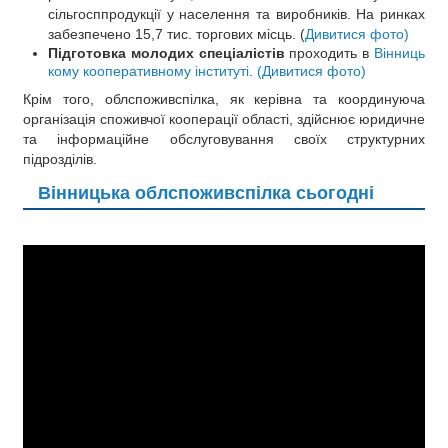
сільгосппродукції у населення та виробників. На ринках
забезпечено 15,7 тис. торгових місць. (
Дивитися фото)
Підготовка молодих спеціалістів
проходить в
Вінниць
кому кооперативному інституті
.
(Дивитися фото)
Крім того, облспоживспілка, як керівна та координуюча
організація споживчої кооперації області, здійснює юридичне
та інформаційне обслуговування своїх структурних
підрозділів.
Вінницька облспоживспілка сьогодні