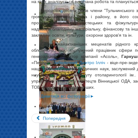
на яких аналізується виконана робота та плануєтьс
Впродовж десяти років члени "Тульчинського 
громадському житті мicтa i району, в його соц
проведенні культурно-мистецьких та фізкульту
надавали благодійну матеріальну, фінансову та інш
закладам освіти, культури, охорони здоров'я та ін.
Серед найактивніших меценатів рідного
облспоживспілки, заслужений працівник сфери п
генеральний директор компанії «Асоль»,
Гаркуш
«Петрус»,
Заболотний Дмитро Ілліч
- віце-пре-зиде
національної Академії медичних наук, заслужений д
науково-дослідного інституту отоларингології ім
управління культури i мистецтв Вінницької ОДА, з
ТОВ "Консоль" та багато інших.
Дивитися всі фотографії►
Попередня