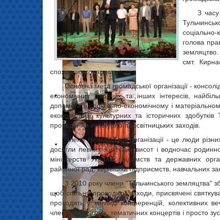
З часу
Тульчинсь
соціально-
голова пра
земляцтво.
смт. Кирна
споживчих товариств.
Основна мета громадської організації - консолі
економічних, творчих та інших інтересів, найбі
допомоги в соціально-економічному і матеріальном
економічних, культурних та історичних здобутків
проведення культурно-просвітницьких заходів.
Члени громадської організації - це люди різних
досягли певних життєвих висот i водночас родинн
міністерств України,
відомств та державних орга
районної рад, керівники підприємств, навчальних за
3 2010 року члени "Тульчинського земляцтва" з
щоб спільно проводити заходи, присвячені святкув
проходять у вигляді конференцій, колективних ве
членів земляцтва, тематичних концертів і просто зу