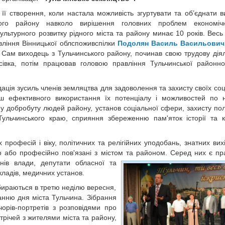
 її створення, коли настала можливість згуртувати та об’єднати ви
кого району навколо вирішення головних проблем економіч
культурного розвитку рідного міста та району минає 10 років. Весь
вління Вінницької облспоживспілки
Подолян Василь Васильович
 Сам виходець з Тульчинського району, починав свою трудову діял
сівка, потім працював головою правління Тульчинської районно
дація зусиль членів земляцтва для задоволення та захисту своїх соц
льш ефективного використання їх потенціалу і можливостей по
у добробуту людей району, установ соціальної сфери, захисту пол
 Тульчинського краю, сприяння збереженню пам'яток іcтopії та к
 професій i вікy, політичних та релігійних уподобань, знатних вихід
о або професійно пов'язані з містом та районом. Серед них є пp
нів влади, депутати обласної та
кладів, медичних установ.
бираються в третю неділю вересня,
анню дня міста Тульчина. Зібрання
чорів-портретів з розповідями про
стрічей з жителями міста та району,