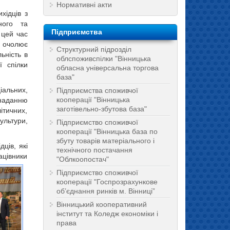
Нормативні акти
хідців з
ного та
Підприємства
 цей час
очолює
Структурний підрозділ
ьність в
облспоживспілки "Вінницька
ї спілки
обласна універсальна торгова
база"
іальних,
Підприємства споживчої
кооперації "Вінницька
 наданню
заготівельно-збутова база"
ітичних,
ультури,
Підприємство споживчої
кооперації "Вінницька база по
збуту товарів матеріального і
ців, які
технічного постачання
aцiвники
"Облкоопостач"
Підприємство споживчої
кооперації "Госпрозрахункове
об’єднання ринків м. Вінниці”
Вінницький кооперативний
інститут та Коледж економіки і
права