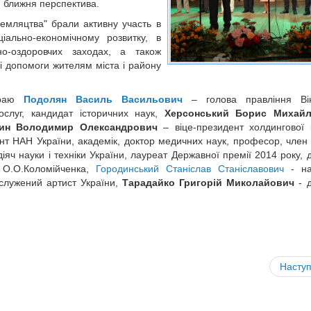
я ближня перспектива.
земляцтва" брали активну участь в
іально-економічному розвитку, в
рно-оздоровчих заходах, а також
і допомоги жителям міста i району
 краю
Подолян Василь Васильович
– голова правління Він
ослуг, кандидат історичних наук,
Херсонський Борис Михай
ин Володимир Олександрович
– віце-президент холдингової 
нт НАН України, академік, доктор медичних наук, професор, член 
іяч науки i техніки України, лауреат Державної премії 2014 року, 
.. О.О.Коломійченка,
Городинський Станіслав Станіславович
- на
аслужений артист України,
Тарадайко Григорій Миколайович
- д
Насту