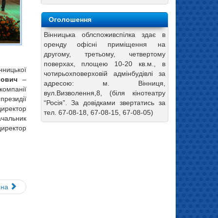
Оголошення
Вінницька облспоживспілка здає в
оренду офісні приміщення на
другому, третьому, четвертому
поверхах, площею 10-20 кв.м., в
ницької
чотирьохповерховій адмінбудівлі за
лович
–
адресою: м. Вінниця,
компанії
вул.Визволення,8, (біля кінотеатру
президії
“Росія”. За довідками звертатись за
директор
тел. 67-08-18, 67-08-15, 67-08-05)
чальник
иректор
пна