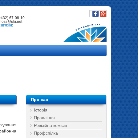
0432) 67-08-10
noss@ukr.net
зв’язок
Про нас
Історія
Правління
ткування
Ревізійна комісія
 районна
Профспілка