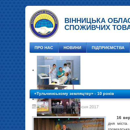
ВІННИЦЬКА ОБЛА
СПОЖИВЧИХ ТОВ
ПРО НАС
НОВИНИ
ПІДПРИЄМСТВА
«Тульчинському земляцтву» - 10 років
Опубліковано: 18 вересня 2017
16 ве
дня міста.
громадська