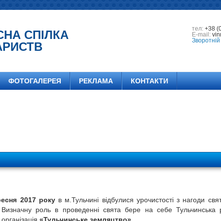
тел:
+38 (
СНА СПІЛКА
E-mail:
vin
Зворотній 
АРИСТВ
ФОТОГАЛЕРЕЯ
РЕКЛАМА
КОНТАКТИ
ресня 2017 року
в м.Тульчині відбулися урочистості з нагоди свя
 Визначну роль в проведенні свята бере на себе Тульчинська
 організація
«Тульчинське земляцтво».