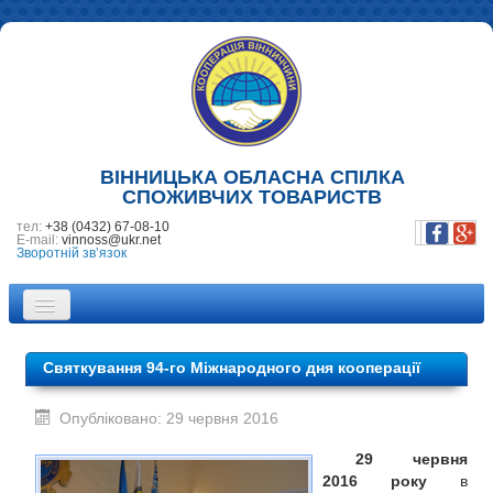
ВІННИЦЬКА ОБЛАСНА СПІЛКА
СПОЖИВЧИХ ТОВАРИСТВ
тел:
+38 (0432) 67-08-10
E-mail:
vinnoss@ukr.net
Зворотній зв’язок
ПРО НАС
Святкування 94-го Міжнародного дня кооперації
НОВИНИ
Опубліковано: 29 червня 2016
ПІДПРИЄМСТВА
29 червня
ФОТОГАЛЕРЕЯ
2016 року
в