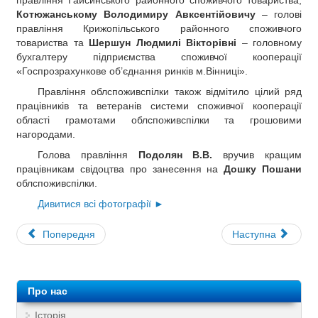
правління Гайсинського районного споживчого товариства,
Котюжанському Володимиру Авксентійовичу
– голові
правління Крижопільського районного споживчого
товариства та
Шершун Людмилі Вікторівні
– головному
бухгалтеру підприємства споживчої кооперації
«Госпрозрахункове об’єднання ринків м.Вінниці».
Правління облспоживспілки також відмітило цілий ряд
працівників та ветеранів системи споживчої кооперації
області грамотами облспоживспілки та грошовими
нагородами.
Голова правління
Подолян В.В.
вручив кращим
працівникам свідоцтва про занесення на
Дошку Пошани
облспоживспілки.
Дивитися всі фотографії ►
Попередня
Наступна
Про нас
Історія