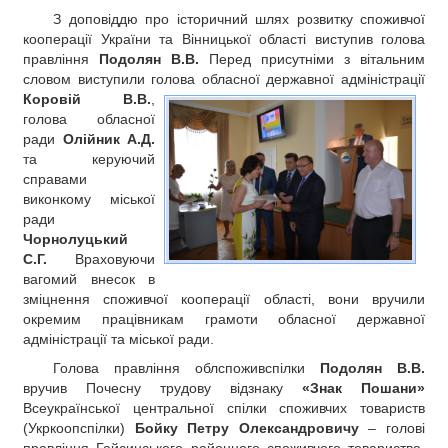
З доповіддю про історичний шлях розвитку споживчої
кооперації України та Вінницької області виступив голова
правління
Подолян В.В.
Перед присутніми з вітальним
словом виступили голова
обласної державної адміністрації
Коровій В.В.
,
голова обласної
ради
Олійник А.Д.
та керуючий
справами
виконкому міської
ради
Чорнолуцький
С.Г.
Враховуючи
вагомий внесок в
зміцнення споживчої кооперації області, вони вручили
окремим працівникам грамоти обласної державної
адміністрації та міської ради.
Голова правління облспоживспілки
Подолян В.В.
вручив Почесну трудову відзнаку
«Знак Пошани»
Всеукраїнської центральної спілки споживчих товариств
(Укркоопспілки)
Бойку Петру Олександровичу
– голові