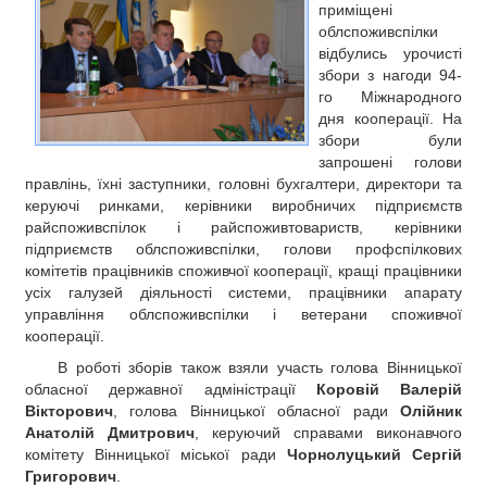
приміщені
РЕКЛАМА
облспоживспілки
КОНТАКТИ
відбулись урочисті
збори з нагоди 94-
го Міжнародного
дня кооперації. На
збори були
запрошені голови
правлінь, їхні заступники, головні бухгалтери, директори та
керуючі ринками, керівники виробничих підприємств
райспоживспілок і райспоживтовариств, керівники
підприємств облспоживспілки, голови профспілкових
комітетів працівників споживчої кооперації, кращі працівники
усіх галузей діяльності системи, працівники апарату
управління облспоживспілки і ветерани споживчої
кооперації.
В роботі зборів також взяли участь голова Вінницької
обласної державної адміністрації
Коровій Валерій
Вікторович
, голова Вінницької обласної ради
Олійник
Анатолій Дмитрович
, керуючий справами виконавчого
комітету Вінницької міської ради
Чорнолуцький Сергій
Григорович
.