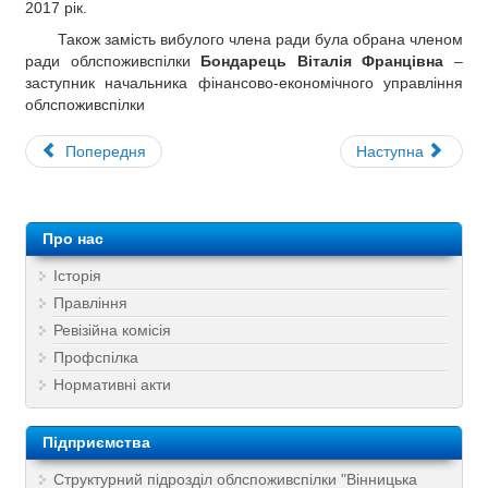
2017 рік.
Також замість вибулого члена ради була обрана членом
ради облспоживспілки
Бондарець Віталія Францівна
–
заступник начальника фінансово-економічного управління
облспоживспілки
Попередня
Наступна
Про нас
Історія
Правління
Ревізійна комісія
Профспілка
Нормативні акти
Підприємства
Структурний підрозділ облспоживспілки "Вінницька