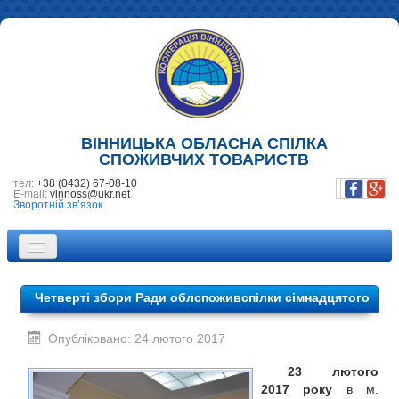
ВІННИЦЬКА ОБЛАСНА СПІЛКА
СПОЖИВЧИХ ТОВАРИСТВ
тел:
+38 (0432) 67-08-10
E-mail:
vinnoss@ukr.net
Зворотній зв’язок
ПРО НАС
Четверті збори Ради облспоживспілки сімнадцятого
НОВИНИ
скликання
Опубліковано: 24 лютого 2017
ПІДПРИЄМСТВА
23 лютого
ФОТОГАЛЕРЕЯ
2017 року
в м.