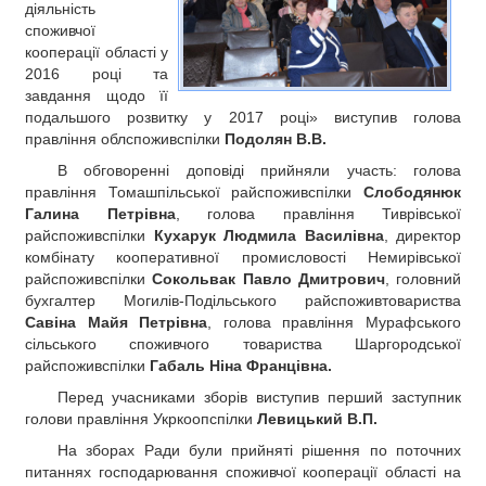
діяльність
споживчої
кооперації області у
2016 році та
завдання щодо її
подальшого розвитку у 2017 році» виступив голова
правління облспоживспілки
Подолян В.В.
В обговоренні доповіді прийняли участь: голова
правління Томашпільської райспоживспілки
Слободянюк
Галина Петрівна
, голова правління Тиврівської
райспоживспілки
Кухарук Людмила Василівна
, директор
комбінату кооперативної промисловості Немирівської
райспоживспілки
Сокольвак Павло Дмитрович
, головний
бухгалтер Могилів-Подільського райспоживтовариства
Савіна Майя Петрівна
, голова правління Мурафського
сільського споживчого товариства Шаргородської
райспоживспілки
Габаль Ніна Францівна.
Перед учасниками зборів виступив перший заступник
голови правління Укркоопспілки
Левицький В.П.
На зборах Ради були прийняті рішення по поточних
питаннях господарювання споживчої кооперації області на