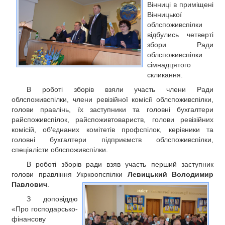
Вінниці в приміщені
РЕКЛАМА
Вінницької
КОНТАКТИ
облспоживспілки
відбулись четверті
збори Ради
облспоживспілки
сімнадцятого
скликання.
В роботі зборів взяли участь члени Ради
облспоживспілки, члени ревізійної комісії облспоживспілки,
голови правлінь, їх заступники та головні бухгалтери
райспоживспілок, райспоживтовариств, голови ревізійних
комісій, об’єднаних комітетів профспілок, керівники та
головні бухгалтери підприємств облспоживспілки,
спеціалісти облспоживспілки.
В роботі зборів ради взяв участь перший заступник
голови правління Укркоопспілки
Левицький Володимир
Павлович
.
З доповіддю
«Про господарсько-
фінансову