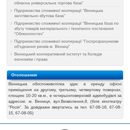
обласна універсальна торгова база"
Підприємства споживчої кооперації "Вінницька
заготівельно-збутова база"
Підприємство споживчої кооперації "Вінницька база по
збуту товарів матеріального і технічного постачання
"Облкоопостач"
Підприємство споживчої кооперації "Госпрозрахункове
об’єднання ринків м. Вінниці”
Вінницький кооперативний інститут та Коледж
економіки і права
Оголошення
Вінницька облспоживспілка здає в оренду офісні
приміщення на другому, третьому, четвертому поверхах,
площею 10-20 кв.м., в чотирьохповерховій адмінбудівлі за
адресою: м. Вінниця, вул.Визволення,8, (біля кінотеатру
“Росія”. За довідками звертатись за тел. 67-08-18, 67-08-
15, 67-08-05)