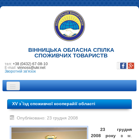
ВІННИЦЬКА ОБЛАСНА СПІЛКА
СПОЖИВЧИХ ТОВАРИСТВ
тел:
+38 (0432) 67-08-10
E-mail:
vinnoss@ukr.net
Зворотній зв’язок
ПРО НАС
XV з`їзд споживчої кооперайії області
НОВИНИ
Опубліковано: 23 грудня 2008
ПІДПРИЄМСТВА
23 грудня
ФОТОГАЛЕРЕЯ
2008 року
в м.