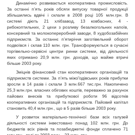
Динамічно розвивається кооперативна промисловість.
За останні п’ять років обсяги випуску товарної продукції
збільшились вдвічі і склали в 2008 році 105 млн.грн. В
системі діють 21 хлібзавод, 13 ковбасних, 4 -
рибокоптильних, 2 цехи з розливу безалкогольних напоїв,
консервний та молокопереробний заводи, 8 худобозабійних
підприємств. За останнє п’ятиріччя заготівельний оборот
подвоївся і склав 110 млн. грн. Трансформуються в сучасні
торгівельно-сервісні центри ринки системи, від діяльності
яких отримано 20,9 млн. грн. доходів, що майже втричі
більше 2003 року.
Зміцнів фінансовий стан кооперативних організацій та
підприємств системи. За п’ять міжз’їздівських років прибутки
зросли в 14 разів і склали 3 млн.667 тис.грн. Накопичено
25,3 млн.грн. власних обігових коштів, переважно за рахунок
пайових внесків та прибуткової роботи 96 відсотків
кооперативних організацій та підприємств. Пайовий капітал
становить 40,4 млн.грн., що в 5 разів більше 2003 року.
У розвиток матеріально-технічної бази всіх галузей
діяльності системи інвестовано понад 102 млн. грн. До
бюджетів всіх рівнів та позабюджетні фонди сплачено 71