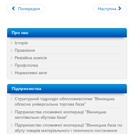
Попередня
Наступна
Про нас
Історія
Правління
Ревізійна комісія
Профспілка
Нормативні акти
Підприємства
Структурний підрозділ облспоживспілки "Вінницька
обласна універсальна торгова база"
Підприємства споживчої кооперації "Вінницька
заготівельно-збутова база"
Підприємство споживчої кооперації "Вінницька база по
збуту товарів матеріального і технічного постачання