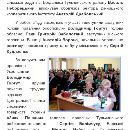
сільської ради з с. Богданівка Тульчинського району
Василь
Неборецький
, виконувач обов’язків ректора Вінницького
кооперативного інституту
Анатолій Драбовський
.
У роботі з’їзду також взяли участь і виступили заступник
голови правління Укоопспілки
Володимир Горгут
, голова
обласної Ради
Григорій Заболотний
, заступник міського
голови м. Вінниці
Анатолій Ворона
, начальник управління
розвитку споживчого ринку та побуту міськвиконкому
Сергій
Кудлаєнко
.
За дорученням
правління
Укоопспілки
Володимир
Горгут
вручив
почесну трудову
відзнаку
Центральної спілки
споживчих
товариств України
«Знак Пошани»
головам правлінь: Тульчинського
райспоживтовариств –
Сергію Балімчуку
, Барської
райспоживспілки –
Віктору Чайці
та Калинівської