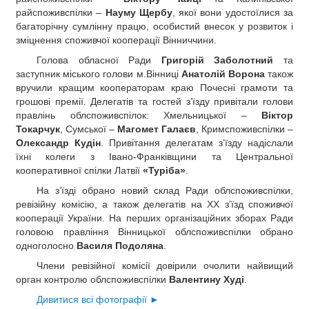
райспоживспілки –
Науму Щербу
, якої вони удостоїлися за
багаторічну сумлінну працю, особистий внесок у розвиток і
зміцнення споживчої кооперації Вінниччини.
Голова обласної Ради
Григорій Заболотний
та
заступник міського голови м.Вінниці
Анатолій Ворона
також
вручили кращим кооператорам краю Почесні грамоти та
грошові премії. Делегатів та гостей з’їзду привітали голови
правлінь облспоживспілок: Хмельницької –
Віктор
Токарчук
, Сумської –
Магомет Галаєв
, Кримспоживспілки –
Олександр Кудін
. Привітання делегатам з’їзду надіслали
їхні колеги з Івано-Франківщини та Центральної
кооперативної спілки Латвії
«Туріба»
.
На з’їзді обрано новий склад Ради облспоживспілки,
ревізійну комісію, а також делегатів на ХХ з’їзд споживчої
кооперації України. На перших організаційних зборах Ради
головою правління Вінницької облспоживспілки обрано
одноголосно
Василя Подоляна
.
Члени ревізійної комісії довірили очолити найвищий
орган контролю облспоживспілки
Валентину Худі
.
Дивитися всі фотографії ►