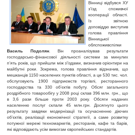
Вінниці відбувся ХУ
РЕКЛАМА
з’їзд споживчої
КОНТАКТИ
кооперації області.
Із звітною
доповіддю виступив
голова правління
Вінницької
облспоживспілки
Василь Подолян
. Він проаналізував результати
господарсько-фінансової діяльності системи за минулих
п’ять років, що прийшли між з’їздами, визначив орієнтири на
майбутні роки. Зокрема, голова правління відзначив, що
мешканців 1150 населених пунктів області, а це 530 тис. чол.
обслуговують 1900 підприємств торгівлі, ресторанного
господарства та 330 об’єктів побуту. Обсяг загального
роздрібного товарообігу у 2008 році склав 396 млн. грн., що
в 3,6 рази більше проти 2003 року. Обсяги наданих
населенню послуг склали 45 млн.грн. Досягнуто цього
результату завдяки модернізації та осучасненню діючих
об’єктів, реалізації економічної стратегії, а саме розвитку
потужної мережі техномаркетів, ресторанів, кафе та барів,
які відповідають усім вимогам європейських стандартів.