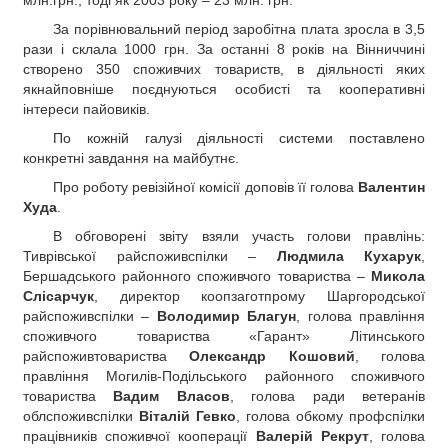
млн.грн., тоді як 2003 року – 23 млн. грн.
За порівнювальний період заробітна плата зросла в 3,5
рази і склала 1000 грн. За останні 8 років на Вінниччині
створено 350 споживчих товариств, в діяльності яких
якнайповніше поєднуються особисті та кооперативні
інтереси пайовиків.
По кожній галузі діяльності системи поставлено
конкретні завдання на майбутнє.
Про роботу ревізійної комісії доповів її голова
Валентин
Худа
.
В обговорені звіту взяли участь голови правлінь:
Тиврівської райспоживспілки –
Людмила Кухарук
,
Бершадського районного споживчого товариства –
Микола
Слісарчук
, директор коопзаготпрому Шаргородської
райспоживспілки –
Володимир Благун
, голова правління
споживчого товариства «Гарант» Літинського
райспоживтовариства
Олександр Кошовий
, голова
правління Могилів-Подільського районного споживчого
товариства
Вадим Власов
, голова ради ветеранів
облспоживспілки
Віталій Гевко
, голова обкому профспілки
працівників споживчої кооперації
Валерій Рекрут
, голова