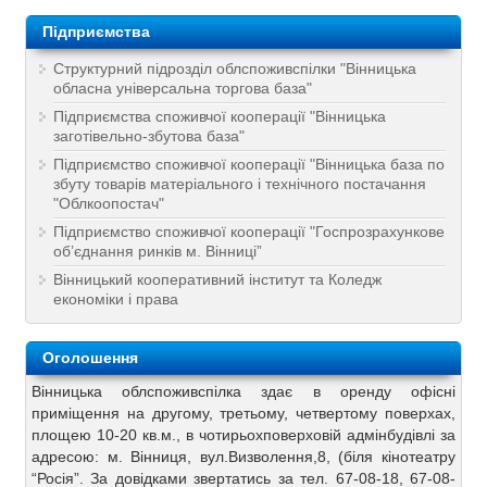
Підприємства
Структурний підрозділ облспоживспілки "Вінницька
обласна універсальна торгова база"
Підприємства споживчої кооперації "Вінницька
заготівельно-збутова база"
Підприємство споживчої кооперації "Вінницька база по
збуту товарів матеріального і технічного постачання
"Облкоопостач"
Підприємство споживчої кооперації "Госпрозрахункове
об’єднання ринків м. Вінниці”
Вінницький кооперативний інститут та Коледж
економіки і права
Оголошення
Вінницька облспоживспілка здає в оренду офісні
приміщення на другому, третьому, четвертому поверхах,
площею 10-20 кв.м., в чотирьохповерховій адмінбудівлі за
адресою: м. Вінниця, вул.Визволення,8, (біля кінотеатру
“Росія”. За довідками звертатись за тел. 67-08-18, 67-08-