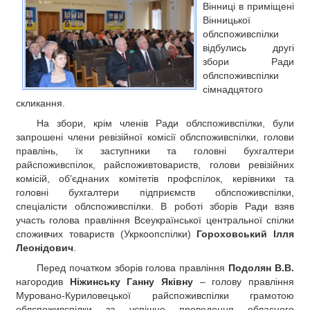
Вінниці в приміщені
РЕКЛАМА
Вінницької
КОНТАКТИ
облспоживспілки
відбулись другі
збори Ради
облспоживспілки
сімнадцятого
скликання.
На збори, крім членів Ради облспоживспілки, були
запрошені члени ревізійної комісії облспоживспілки, голови
правлінь, їх заступники та головні бухгалтери
райспоживспілок, райспоживтовариств, голови ревізійних
комісій, об’єднаних комітетів профспілок, керівники та
головні бухгалтери підприємств облспоживспілки,
спеціалісти облспоживспілки. В роботі зборів Ради взяв
участь голова правління Всеукраїнської центральної спілки
споживчих товариств (Укркоопспілки)
Гороховський Ілля
Леонідович
.
Перед початком зборів голова правління
Подолян В.В.
нагородив
Ніжинську Ганну Яківну
– голову правління
Муровано-Куриловецької райспоживспілки грамотою
облспоживспілки за успішне проведення обласного