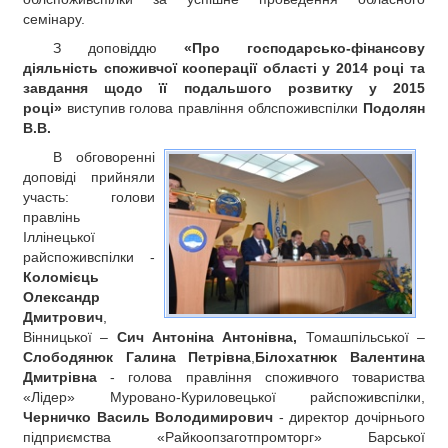
семінару.
З доповіддю
«Про господарсько-фінансову
діяльність споживчої кооперації області у 2014 році та
завдання щодо її подальшого розвитку у 2015
році»
виступив голова правління облспоживспілки
Подолян
В.В.
В обговоренні
доповіді прийняли
участь: голови
правлінь
Іллінецької
райспоживспілки -
Коломієць
Олександр
Дмитрович
,
Вінницької –
Сич Антоніна Антонівна,
Томашпільської –
Слободянюк Галина Петрівна
,
Білохатнюк Валентина
Дмитрівна
- голова правління споживчого товариства
«Лідер» Муровано-Куриловецької райспоживспілки,
Черничко Василь Володимирович
- директор дочірнього
підприємства «Райкоопзаготпромторг» Барської