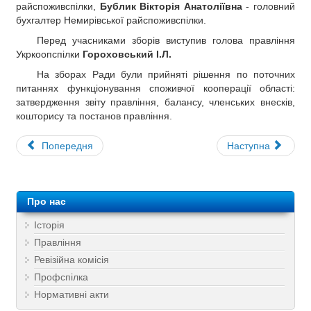
райспоживспілки,
Бублик Вікторія Анатоліївна
- головний
бухгалтер Немирівської райспоживспілки.
Перед учасниками зборів виступив голова правління
Укркоопспілки
Гороховський І.Л.
На зборах Ради були прийняті рішення по поточних
питаннях функціонування споживчої кооперації області:
затвердження звіту правління, балансу, членських внесків,
кошторису та постанов правління.
Попередня
Наступна
Про нас
Історія
Правління
Ревізійна комісія
Профспілка
Нормативні акти