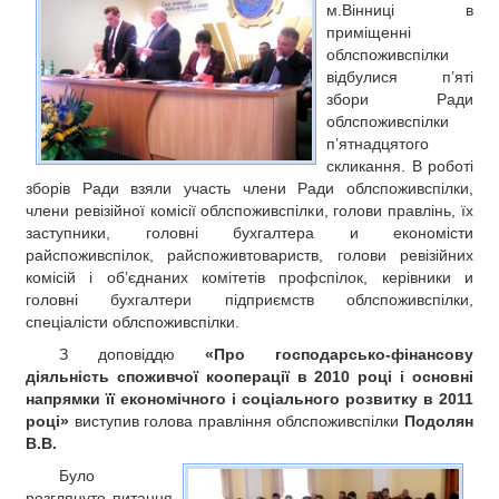
м.Вінниці в
РЕКЛАМА
приміщенні
КОНТАКТИ
облспоживспілки
відбулися п’яті
збори Ради
облспоживспілки
п’ятнадцятого
скликання. В роботі
зборів Ради взяли участь члени Ради облспоживспілки,
члени ревізійної комісії облспоживспілки, голови правлінь, їх
заступники, головні бухгалтера и економісти
райспоживспілок, райспоживтовариств, голови ревізійних
комісій і об’єднаних комітетів профспілок, керівники и
головні бухгалтери підприємств облспоживспілки,
спеціалісти облспоживспілки.
З доповіддю
«Про господарсько-фінансову
діяльність споживчої кооперації в 2010 році і основні
напрямки її економічного і соціального розвитку в 2011
році»
виступив голова правління облспоживспілки
Подолян
В.В.
Було
розглянуто питання