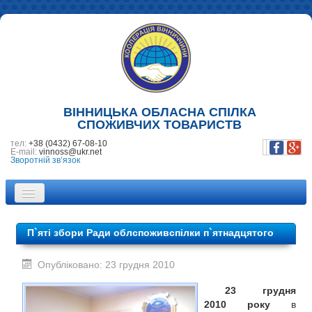
ВІННИЦЬКА ОБЛАСНА СПІЛКА
СПОЖИВЧИХ ТОВАРИСТВ
тел:
+38 (0432) 67-08-10
E-mail:
vinnoss@ukr.net
Зворотній зв’язок
ПРО НАС
П`яті збори Ради облспоживспілки п`ятнадцятого
НОВИНИ
скликання
Опубліковано: 23 грудня 2010
ПІДПРИЄМСТВА
23 грудня
ФОТОГАЛЕРЕЯ
2010 року
в