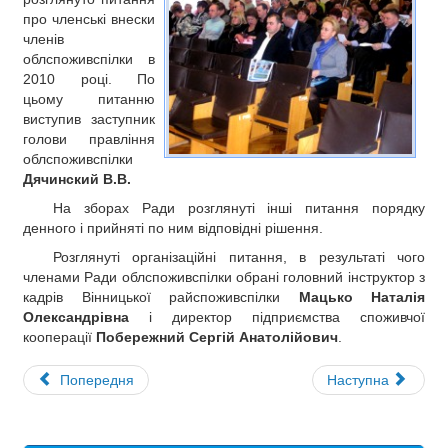
про членські внески
членів
облспоживспілки в
2010 році. По
цьому питанню
виступив заступник
голови правління
облспоживспілки
Дячинский В.В.
На зборах Ради розглянуті інші питання порядку
денного і прийняті по ним відповідні рішення.
Розглянуті організаційні питання, в результаті чого
членами Ради облспоживспілки обрані головний інструктор з
кадрів Вінницької райспоживспілки
Мацько Наталія
Олександрівна
і директор підприємства споживчої
кооперації
Побережний Сергій Анатолійович
.
Попередня
Наступна