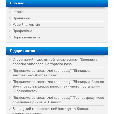
Про нас
Історія
Правління
Ревізійна комісія
Профспілка
Нормативні акти
Підприємства
Структурний підрозділ облспоживспілки "Вінницька
обласна універсальна торгова база"
Підприємства споживчої кооперації "Вінницька
заготівельно-збутова база"
Підприємство споживчої кооперації "Вінницька база по
збуту товарів матеріального і технічного постачання
"Облкоопостач"
Підприємство споживчої кооперації "Госпрозрахункове
об’єднання ринків м. Вінниці”
Вінницький кооперативний інститут та Коледж
економіки і права