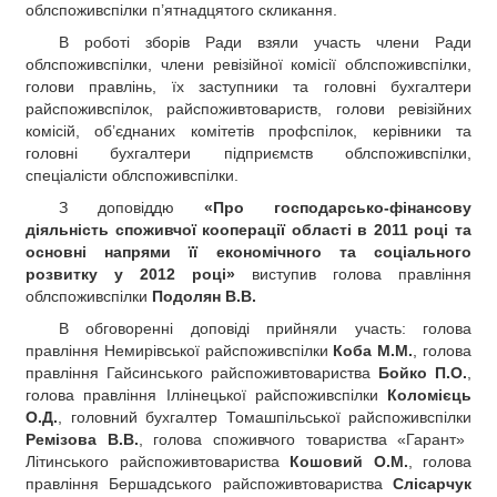
облспоживспілки п’ятнадцятого скликання.
РЕКЛАМА
В роботі зборів Ради взяли участь члени Ради
КОНТАКТИ
облспоживспілки, члени ревізійної комісії облспоживспілки,
голови правлінь, їх заступники та головні бухгалтери
райспоживспілок, райспоживтовариств, голови ревізійних
комісій, об’єднаних комітетів профспілок, керівники та
головні бухгалтери підприємств облспоживспілки,
спеціалісти облспоживспілки.
З доповіддю
«Про господарсько-фінансову
діяльність споживчої кооперації області в 2011 році та
основні напрями її економічного та соціального
розвитку у 2012 році»
виступив голова правління
облспоживспілки
Подолян В.В.
В обговоренні доповіді прийняли участь: голова
правління Немирівської райспоживспілки
Коба М.М.
, голова
правління Гайсинського райспоживтовариства
Бойко П.О.
,
голова правління Іллінецької райспоживспілки
Коломієць
О.Д.
, головний бухгалтер Томашпільської райспоживспілки
Ремізова В.В.
, голова споживчого товариства «Гарант»
Літинського райспоживтовариства
Кошовий О.М.
, голова
правління Бершадського райспоживтовариства
Слісарчук