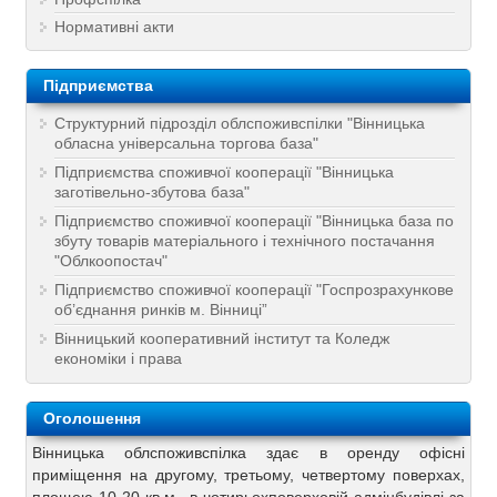
Нормативні акти
Підприємства
Структурний підрозділ облспоживспілки "Вінницька
обласна універсальна торгова база"
Підприємства споживчої кооперації "Вінницька
заготівельно-збутова база"
Підприємство споживчої кооперації "Вінницька база по
збуту товарів матеріального і технічного постачання
"Облкоопостач"
Підприємство споживчої кооперації "Госпрозрахункове
об’єднання ринків м. Вінниці”
Вінницький кооперативний інститут та Коледж
економіки і права
Оголошення
Вінницька облспоживспілка здає в оренду офісні
приміщення на другому, третьому, четвертому поверхах,