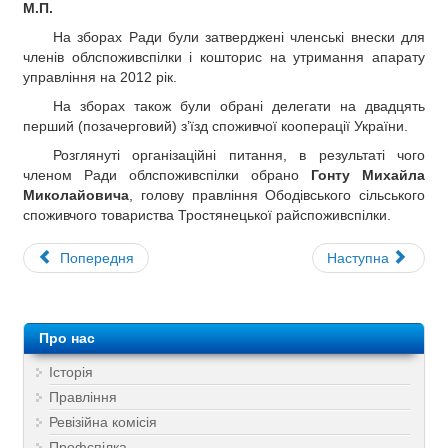
М.П.
На зборах Ради були затверджені членські внески для
членів облспоживспілки і кошторис на утримання апарату
управління на 2012 рік.
На зборах також були обрані делегати на двадцять
перший (позачерговий) з’їзд споживчої кооперації України.
Розглянуті організаційні питання, в результаті чого
членом Ради облспоживспілки обрано
Гонту Михайла
Миколайовича
, голову правління Ободівського сільського
споживчого товариства Тростянецької райспоживспілки.
Попередня
Наступна
Про нас
Історія
Правління
Ревізійна комісія
Профспілка