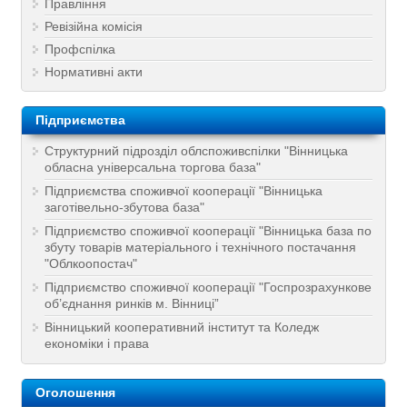
Правління
Ревізійна комісія
Профспілка
Нормативні акти
Підприємства
Структурний підрозділ облспоживспілки "Вінницька
обласна універсальна торгова база"
Підприємства споживчої кооперації "Вінницька
заготівельно-збутова база"
Підприємство споживчої кооперації "Вінницька база по
збуту товарів матеріального і технічного постачання
"Облкоопостач"
Підприємство споживчої кооперації "Госпрозрахункове
об’єднання ринків м. Вінниці”
Вінницький кооперативний інститут та Коледж
економіки і права
Оголошення