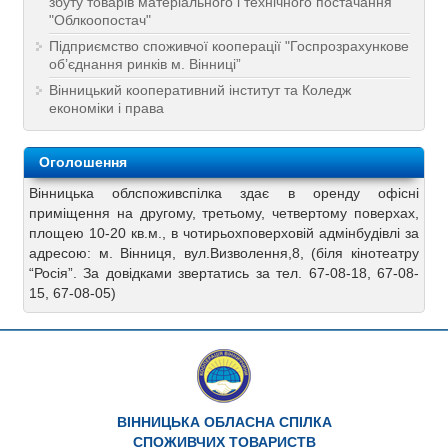
збуту товарів матеріального і технічного постачання
"Облкоопостач"
Підприємство споживчої кооперації "Госпрозрахункове
об’єднання ринків м. Вінниці”
Вінницький кооперативний інститут та Коледж
економіки і права
Оголошення
Вінницька облспоживспілка здає в оренду офісні
приміщення на другому, третьому, четвертому поверхах,
площею 10-20 кв.м., в чотирьохповерховій адмінбудівлі за
адресою: м. Вінниця, вул.Визволення,8, (біля кінотеатру
“Росія”. За довідками звертатись за тел. 67-08-18, 67-08-
15, 67-08-05)
ВІННИЦЬКА ОБЛАСНА СПІЛКА
СПОЖИВЧИХ ТОВАРИСТВ