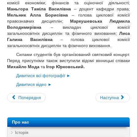
комісії економіки; фінансів та оціночної діяльності;
Маньгора Таміла Василівна
– доцент кафедри права;
Мельник Алла Борисівна
– голова циклової комісії
правознавчих дисциплін;
Маркушевська Людмила
Володимирівна
– викладач циклової комісії
загальноосвітніх дисциплін та фізичного виховання;
Лиса
Галина Василівна
– голова циклової комісії
загальноосвітніх дисциплін та фізичного виховання.
Силами студентів був організований святковий концерт.
Перед присутніми також виступили відомі вінницькі співаки
Михайло Мода
та
Ігор Юрковський.
Дивитися всі фотографії ►
Дивитися відео ►
Попередня
Наступна
Про нас
Історія