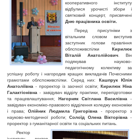
кооперативного інституту
РЕКЛАМА
відбулися урочисті збори і
КОНТАКТИ
святковий концерт, присвячені
Дню працівника освіти.
Перед присутніми з
вітальним словом виступив
заступник голови правління
облспоживспілки
Кирилюк
Віталій Анатолійович
. Він
подякував науково-
педагогічному колективу за
успішну роботу і нагородив кращих викладачів Почесними
грамотами облспоживспілки. Серед них:
Кашпрук Юлія
Анатоліївна
- проректор із заочної освіти;
Кирилюк Ніна
Галактіонівна
- завідувач відділу практики, перепідготовки
та працевлаштування;
Нагорняк Світлана Василівна
-
завідувач економіко-правового відділення коледжу економіки
і права;
Олійник Людмила Григорівна
- проректор з
науково-методичної роботи;
Солоїд Олена Вікторівна
-
проректор з гуманітарної освіти та соціальних питань
.
Ректор
інституту, доктор