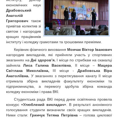
економічних наук
Драбовський
Анатолій
Григорович
також
привітав колектив зі
святом і нагородив
кращих працівників
інституту і коледжу грамотами та грошовими преміями.
Керівник фізичного виховання
Мончак Віктор Іванович
нагородив викладачів, які прийняли участь у спортивних
змаганнях на
Дні здоров’я.
І місце по стрибкам на скакалці
зайняла
Лиса Галина Василівна
, ІІ місце –
Мацера
Світлана Миколаївна,
ІІІ місце -
Драбовська Віра
Анатоліївна.
У змаганнях з перетягування канату ІІ місце
отримала збірна викладачів факультету економіки та
підприємництва, а перемогу здобула збірна команда
коледжу економіки і права ВКІ.
Студентська рада ВКІ перед днем освітянина провела
конкурс
«Улюблений викладач»
. В результаті анонімного
голосування студенти визначили своїх кращих викладачів.
Ними стали:
Гринчук Тетяна Петрівна
– голова циклової