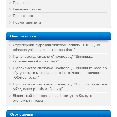
Правління
Ревізійна комісія
Профспілка
Нормативні акти
Підприємства
Структурний підрозділ облспоживспілки "Вінницька
обласна універсальна торгова база"
Підприємства споживчої кооперації "Вінницька
заготівельно-збутова база"
Підприємство споживчої кооперації "Вінницька база по
збуту товарів матеріального і технічного постачання
"Облкоопостач"
Підприємство споживчої кооперації "Госпрозрахункове
об’єднання ринків м. Вінниці”
Вінницький кооперативний інститут та Коледж
економіки і права
Оголошення