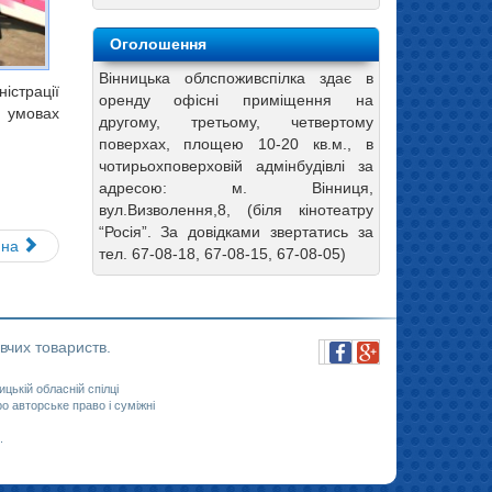
Оголошення
Вінницька облспоживспілка здає в
істрації
оренду офісні приміщення на
 умовах
другому, третьому, четвертому
поверхах, площею 10-20 кв.м., в
чотирьохповерховій адмінбудівлі за
адресою: м. Вінниця,
вул.Визволення,8, (біля кінотеатру
“Росія”. За довідками звертатись за
пна
тел. 67-08-18, 67-08-15, 67-08-05)
вчих товариств.
ицькій обласній спілці
 авторське право і суміжні
.