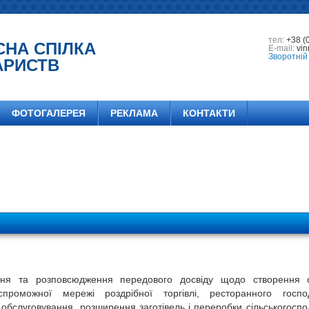
тел:
+38 (
СНА СПІЛКА
E-mail:
vin
Зворотній 
АРИСТВ
ФОТОГАЛЕРЕЯ
РЕКЛАМА
КОНТАКТИ
ння та розповсюдження передового досвіду щодо створення с
оспроможної мережі роздрібної торгівлі, ресторанного господ
 обслуговування, розширення заготівель і переробки сільськогоспо