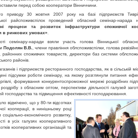
поставили перед собою кооператори Вінниччини.
го приводу 30 жовтня 2007 року на базі підприємств Тиврів
ької райспоживспілок проведений обласний семінар-нарада 
ійні процеси та розвиток інфраструктури споживчої коо
и в ринкових умовах»
.
оті семінару-наради взяли участь голова Вінницької обласн
ки
Подолян В.В.
, члени правління облспоживспілки, голова ревізійно
, районних споживчих товариств, директори баз системи облспожи
ького районів.
зинів і підприємств ресторанного господарства, як в сільській міс
дені підсумки роботи семінару, на якому розглянули питання ефе
торгівлі, формування конкурентоспроможної мережі роздрібних під
 роздрібу з обласним оптом, перспективи діяльності галузей загот
узей господарства та підвищення ефективності господарювання.
ло відмічено, що у 80-ти відсотках
чої кооперації, в нинішньому році
соціально-економічного розвитку,
сті в усіх галузях кооперативного
сотків кооперативних організацій та