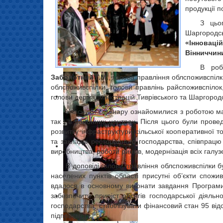
продукції 
З цьо
Шаргородс
«Інновац
Вінниччин
В роб
Заболотний Г.М.
, голова правління облспоживспіл
облспоживспілки, голови правлінь райспоживспілок
голови держадміністрацій Тиврівського та Шаргородс
Учасники семінару ознайомилися з роботою мага
так і в районних центрах. Після цього були прове
розвитку інфраструктури сільської кооперативної 
та закладів ресторанного господарства, співпрацю
виробництва, роботи ринків, модернізація всіх гал
В доповіді голови правління облспоживспілки бу
населених пунктів області присутні об’єкти спожив
вдалося в основному виконати завдання Програми 
забезпечити приріст обсягів господарської діяльно
господарства, стабілізувати фінансовий стан 95 від
підприємств.