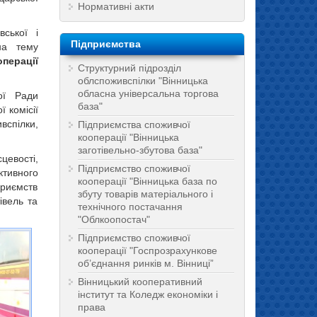
Нормативні акти
ської і
Підприємства
на тему
перації
Структурний підрозділ
облспоживспілки "Вінницька
обласна універсальна торгова
ої Ради
база"
ї комісії
вспілки,
Підприємства споживчої
кооперації "Вінницька
заготівельно-збутова база"
цевості,
Підприємство споживчої
ктивного
кооперації "Вінницька база по
приємств
збуту товарів матеріального і
івель та
технічного постачання
"Облкоопостач"
Підприємство споживчої
кооперації "Госпрозрахункове
об’єднання ринків м. Вінниці”
Вінницький кооперативний
інститут та Коледж економіки і
права