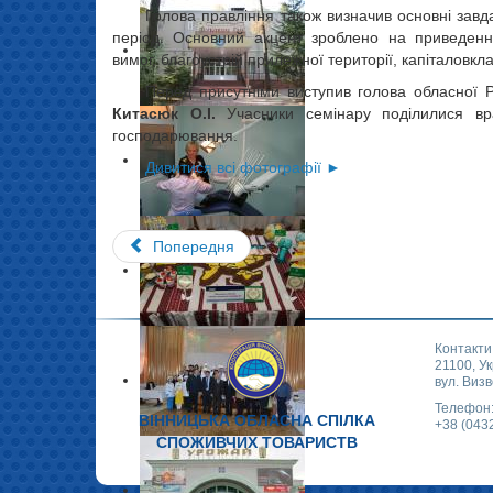
Голова правління також визначив основні зав
період. Основний акцент зроблено на приведенн
вимог, благоустрій прилежної території, капіталовкл
Перед присутніми виступив голова обласної
Китасюк О.І.
Учасники семінару поділилися вр
господарювання.
Дивитися всі фотографії ►
Попередня
Контакти
21100, Ук
вул. Визв
Телефон
ВІННИЦЬКА ОБЛАСНА СПІЛКА
+38 (043
СПОЖИВЧИХ ТОВАРИСТВ