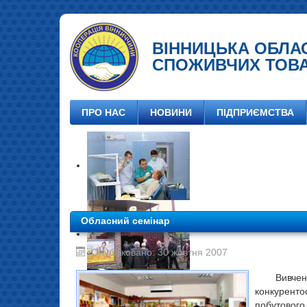
ВІННИЦЬКА ОБЛА
СПОЖИВЧИХ ТОВ
ПРО НАС
НОВИНИ
ПІДПРИЄМСТВА
Обласний семінар
Опубліковано: 30 жовтня 2007
Вивче
конкурент
побутового