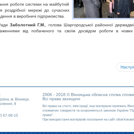
дання роботи системи на майбутній
я роздрібної мережі до сучасних
адення в виробничі підприємства.
 Ради
Заболотний Г.М.
, голова Шаргородської районної держадмін
аженнями від побаченого та своїм досвідом роботи в нових
Насту
2006 - 2018 © Вінницька обласна спілка спожи
:
Всі права захищені
раїна, м. Вінниця,
олення, 8
Всі права на статті, ілюстрації, інші матеріали належать Вінн
споживчих товариств та охороняються законом України "Про
:
права".
2) 67-08-10
При використанні матеріалів посилання на сайт обов'язкове