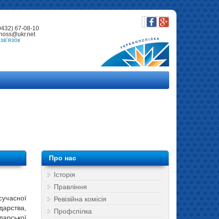
0432) 67-08-10
noss@ukr.net
зв’язок
Про нас
Історія
Правління
учасної
Ревізійна комісія
арства,
Профспілка
дарської